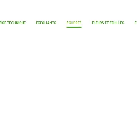
TISE TECHNIQUE
EXFOLIANTS
POUDRES
FLEURS ET FEUILLES
E
 GAMME CL