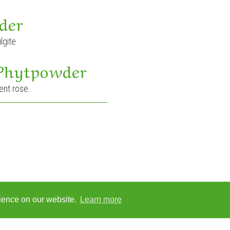
der
lgite
 Phytpowder
ment rose.
rience on our website.
Learn more