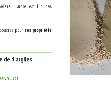
llaire. L’argile est l’un des
s poudres pour
ses propriétés
 de 4 argiles
.
owder